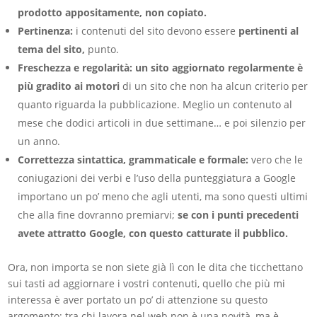
prodotto appositamente, non copiato.
Pertinenza:
i contenuti del sito devono essere
pertinenti al
tema del sito,
punto.
Freschezza e regolarità:
un sito aggiornato regolarmente è
più gradito ai motori
di un sito che non ha alcun criterio per
quanto riguarda la pubblicazione. Meglio un contenuto al
mese che dodici articoli in due settimane… e poi silenzio per
un anno.
Correttezza sintattica, grammaticale e formale:
vero che le
coniugazioni dei verbi e l’uso della punteggiatura a Google
importano un po’ meno che agli utenti, ma sono questi ultimi
che alla fine dovranno premiarvi;
se con i punti precedenti
avete attratto Google, con questo catturate il pubblico.
Ora, non importa se non siete già lì con le dita che ticchettano
sui tasti ad aggiornare i vostri contenuti, quello che più mi
interessa è aver portato un po’ di attenzione su questo
argomento: tra chi lavora nel web non è una novità, ma è