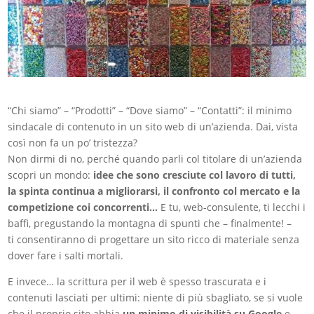
“Chi siamo” – “Prodotti” – “Dove siamo” – “Contatti”: il minimo
sindacale di contenuto in un sito web di un’azienda. Dai, vista
così non fa un po’ tristezza?
Non dirmi di no, perché quando parli col titolare di un’azienda
scopri un mondo:
idee che sono cresciute col lavoro di tutti,
la spinta continua a migliorarsi, il confronto col mercato e la
competizione coi concorrenti…
E tu, web-consulente, ti lecchi i
baffi, pregustando la montagna di spunti che – finalmente! –
ti consentiranno di progettare un sito ricco di materiale senza
dover fare i salti mortali.
E invece… la scrittura per il web è spesso trascurata e i
contenuti lasciati per ultimi: niente di più sbagliato, se si vuole
che il proprio sito abbia
un minimo di visibilità su Google
e