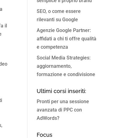
semplice il proprio brand
la
SEO, o come essere
rilevanti su Google
a il
Agenzie Google Partner:
e
affidati a chi ti offre qualità
e competenza
Social Media Strategies:
ideo
aggiornamento,
formazione e condivisione
Ultimi corsi inseriti:
i
Pronti per una sessione
avanzata di PPC con
AdWords?
s,
Focus