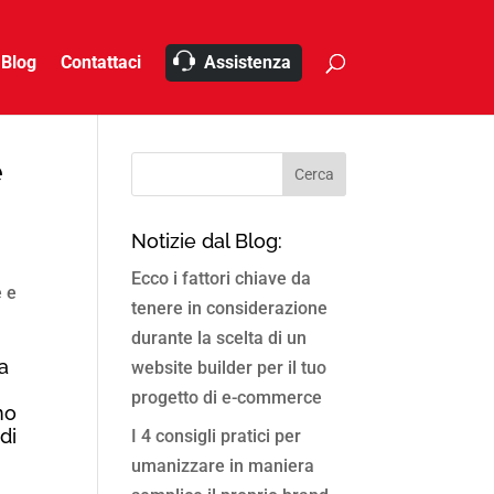
Blog
Contattaci
Assistenza
e
Notizie dal Blog:
Ecco i fattori chiave da
e e
tenere in considerazione
durante la scelta di un
 a
website builder per il tuo
progetto di e-commerce
no
di
I 4 consigli pratici per
umanizzare in maniera