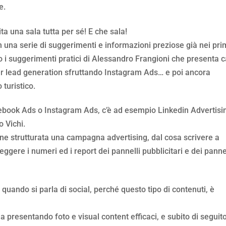
e.
a una sala tutta per sé! E che sala!
con una serie di suggerimenti e informazioni preziose già nei pri
o i suggerimenti pratici di Alessandro Frangioni che presenta c
er lead generation sfruttando Instagram Ads… e poi ancora
turistico.
ebook Ads o Instagram Ads, c’è ad esempio Linkedin Advertisi
 Vichi.
e strutturata una campagna advertising, dal cosa scrivere a
gere i numeri ed i report dei pannelli pubblicitari e dei pannel
ando si parla di social, perché questo tipo di contenuti, è
a presentando foto e visual content efficaci, e subito di seguit