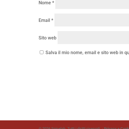
Nome
*
Email
*
Sito web
Salva il mio nome, email e sito web in 
© 2026 Spicelab. Tutti i diritti riservati. -
Privacy e Cook