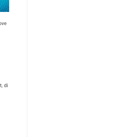
uove
, di