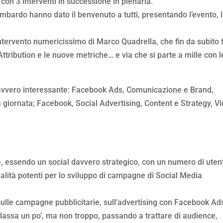
con 3 interventi in successione in plenaria.
bardo hanno dato il benvenuto a tutti, presentando l’evento, 
intervento numericissimo di Marco Quadrella, che fin da subito f
tribution e le nuove metriche… e via che si parte a mille con l
avvero interessante: Facebook Ads, Comunicazione e Brand,
 giornata; Facebook, Social Advertising, Content e Strategy, V
 essendo un social davvero strategico, con un numero di utent
alità potenti per lo sviluppo di campagne di Social Media
sulle campagne pubblicitarie, sull’advertising con Facebook Ad
ilassa un po’, ma non troppo, passando a trattare di audience,