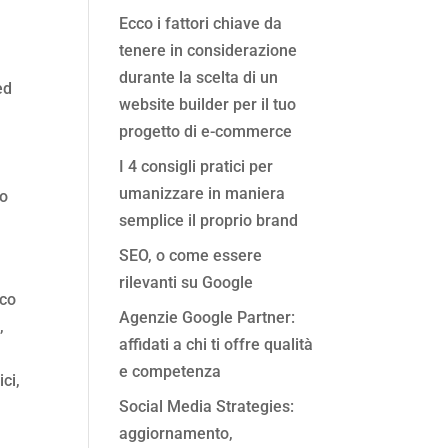
Ecco i fattori chiave da
tenere in considerazione
durante la scelta di un
ed
website builder per il tuo
progetto di e-commerce
I 4 consigli pratici per
umanizzare in maniera
so
semplice il proprio brand
SEO, o come essere
rilevanti su Google
ico
Agenzie Google Partner:
,
affidati a chi ti offre qualità
e competenza
ci,
Social Media Strategies:
aggiornamento,