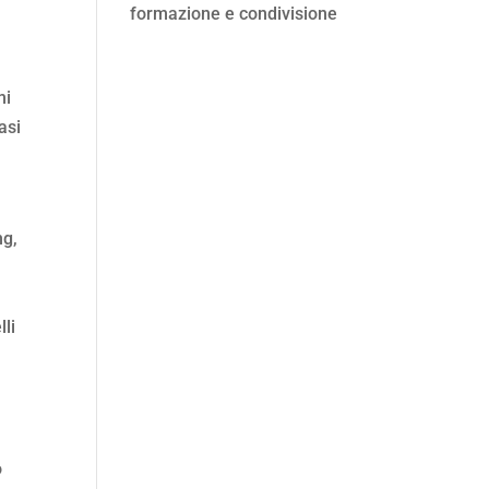
formazione e condivisione
mi
asi
ng,
li
o