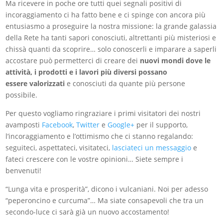
Ma ricevere in poche ore tutti quei segnali positivi di
incoraggiamento ci ha fatto bene e ci spinge con ancora più
entusiasmo a proseguire la nostra missione: la grande galassia
della Rete ha tanti sapori conosciuti, altrettanti più misteriosi e
chissà quanti da scoprire… solo conoscerli e imparare a saperli
accostare può permetterci di creare dei
nuovi mondi dove le
attività, i prodotti e i lavori più diversi possano
essere valorizzati
e conosciuti da quante più persone
possibile.
Per questo vogliamo ringraziare i primi visitatori dei nostri
avamposti
Facebook
,
Twitter
e
Google+
per il supporto,
l’incoraggiamento e l’ottimismo che ci stanno regalando:
seguiteci, aspettateci, visitateci,
lasciateci un messaggio
e
fateci crescere con le vostre opinioni… Siete sempre i
benvenuti!
“Lunga vita e prosperità”, dicono i vulcaniani. Noi per adesso
“peperoncino e curcuma”… Ma siate consapevoli che tra un
secondo-luce ci sarà già un nuovo accostamento!