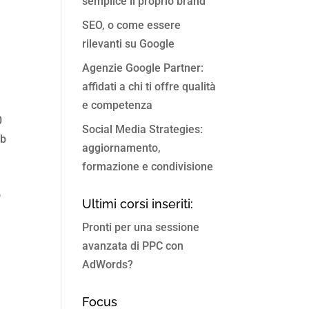
semplice il proprio brand
SEO, o come essere
rilevanti su Google
Agenzie Google Partner:
affidati a chi ti offre qualità
e competenza
0
Social Media Strategies:
eb
aggiornamento,
formazione e condivisione
i
o
Ultimi corsi inseriti:
Pronti per una sessione
avanzata di PPC con
AdWords?
Focus