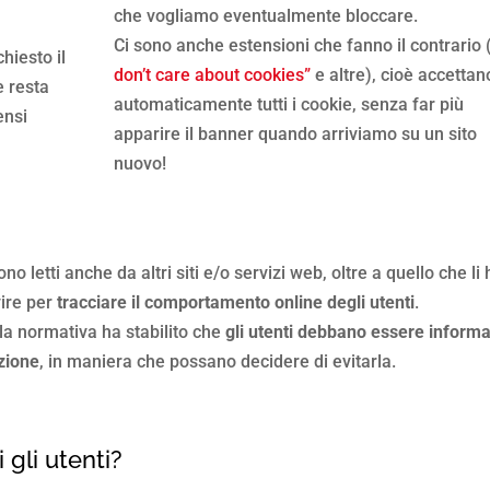
che vogliamo eventualmente bloccare.
Ci sono anche estensioni che fanno il contrario 
chiesto il
don’t care about cookies”
e altre), cioè accettan
e resta
automaticamente tutti i cookie, senza far più
ensi
apparire il banner quando arriviamo su un sito
nuovo!
o letti anche da altri siti e/o servizi web, oltre a quello che li 
vire per
tracciare il comportamento online degli utenti
.
, la normativa ha stabilito che
gli utenti debbano essere informa
azione
, in maniera che possano decidere di evitarla.
gli utenti?