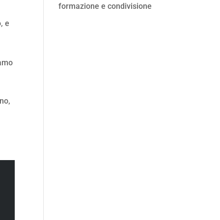
formazione e condivisione
, e
iamo
ano,