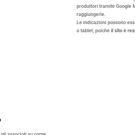
produttori tramite Google M
raggiungerle.
Le indicazioni possono ess
o tablet, poiché
il sito è re
o
gli associati su come