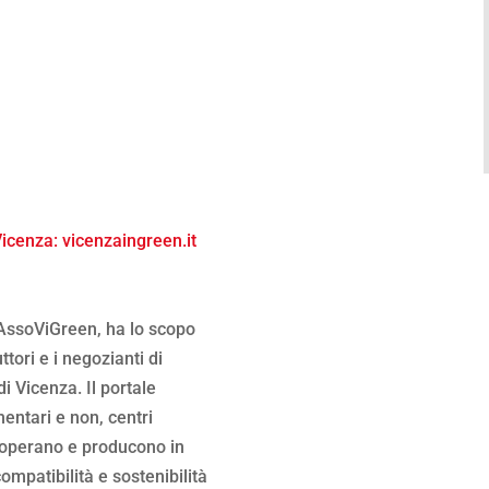
 Vicenza: vicenzaingreen.it
 AssoViGreen, ha lo scopo
uttori e i negozianti di
di Vicenza. Il portale
entari e non, centri
e operano e producono in
mpatibilità e sostenibilità