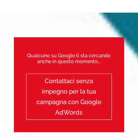
Qualcuno su Google ti sta cercando
anche in questo momento...
Contattaci senza
impegno per la tua
campagna con Google
AdWords